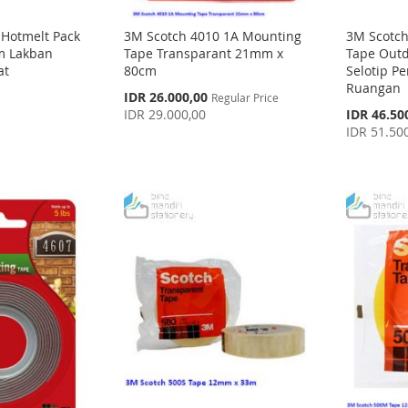
 Hotmelt Pack
3M Scotch 4010 1A Mounting
3M Scotc
m Lakban
Tape Transparant 21mm x
Tape Out
at
80cm
Selotip P
Ruangan
Special
IDR 26.000,00
Regular Price
Price
Special
IDR 29.000,00
IDR 46.50
Price
IDR 51.50