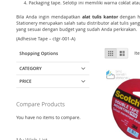
Packaging tape. Selotip ini memiliki warna coklat 
Bila Anda ingin mendapatkan
alat tulis kantor
dengan h
Stationery merupakan salah satu distributor alat tulis yan
yang sesuai dengan budget yang sudah Anda perkirakan.
(Adhesive Tape – ctgr-001-A)
View
Grid
List
It
Shopping Options
as
CATEGORY
PRICE
Compare Products
You have no items to compare.