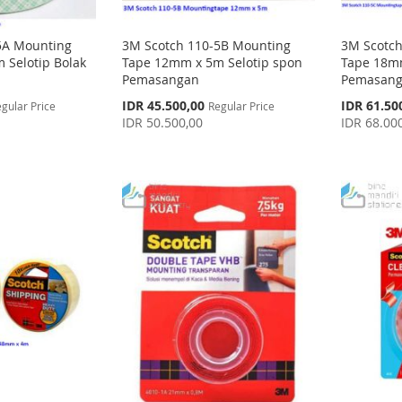
5A Mounting
3M Scotch 110-5B Mounting
3M Scotch
 Selotip Bolak
Tape 12mm x 5m Selotip spon
Tape 18mm
Pemasangan
Pemasang
Special
Special
IDR 45.500,00
IDR 61.50
gular Price
Regular Price
Price
Price
IDR 50.500,00
IDR 68.00