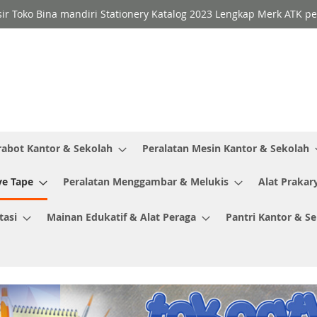
sir Toko Bina mandiri Stationery Katalog 2023 Lengkap Merk ATK p
rabot Kantor & Sekolah
Peralatan Mesin Kantor & Sekolah
ve Tape
Peralatan Menggambar & Melukis
Alat Prakar
tasi
Mainan Edukatif & Alat Peraga
Pantri Kantor & S