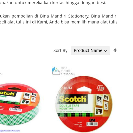
igunakan untuk merekatkan kertas hingga dengan besi.
kan pembelian di Bina Mandiri Stationery. Bina Mandiri
i alat tulis ini di Kami, Anda bisa memilih mana alat tulis
Set
Sort By
Descen
Directi