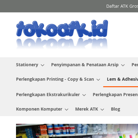
Skip
Daftar ATK Gro
to
Content
Stationery
Penyimpanan & Penataan Arsip
Pe
Perlengkapan Printing - Copy & Scan
Lem & Adhesi
Perlengkapan Ekstrakurikuler
Perlengkapan Presen
Komponen Komputer
Merek ATK
Blog