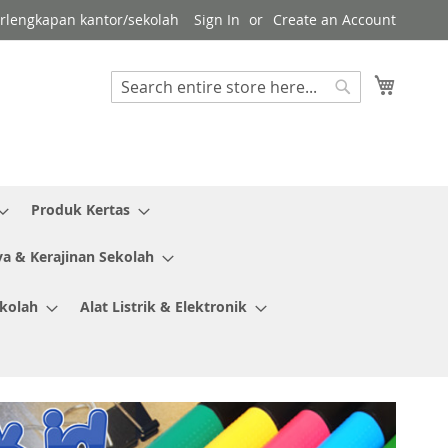
erlengkapan kantor/sekolah
Sign In
Create an Account
My Cart
Search
Search
Produk Kertas
ya & Kerajinan Sekolah
ekolah
Alat Listrik & Elektronik