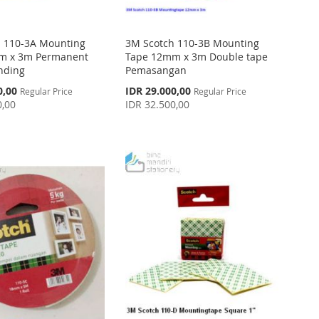
 110-3A Mounting
3M Scotch 110-3B Mounting
m x 3m Permanent
Tape 12mm x 3m Double tape
inding
Pemasangan
Special
0,00
IDR 29.000,00
Regular Price
Regular Price
Price
0,00
IDR 32.500,00