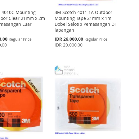
h 4010C Mounting
3M Scotch 4011 1A Outdoor
door Clear 21mm x 2m
Mounting Tape 21mm x 1m
emasangan Luar
Dobel Selotip Pemasangan Di
lapangan
Special
0,00
IDR 26.000,00
Regular Price
Regular Price
Price
0,00
IDR 29.000,00