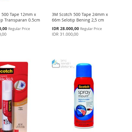
h 500 Tape 12mm x
3M Scotch 500 Tape 24mm x
ip Transparan 0.5cm
66m Selotip Bening 2,5 cm
Special
0,00
IDR 28.000,00
Regular Price
Regular Price
Price
0,00
IDR 31.000,00