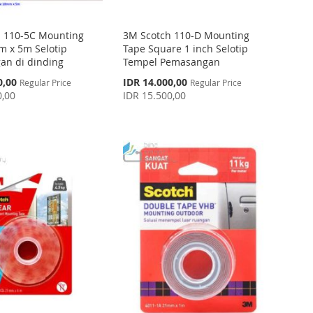
 110-5C Mounting
3M Scotch 110-D Mounting
 x 5m Selotip
Tape Square 1 inch Selotip
an di dinding
Tempel Pemasangan
Special
0,00
IDR 14.000,00
Regular Price
Regular Price
Price
0,00
IDR 15.500,00