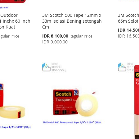
 Outdoor
3M Scotch 500 Tape 12mm x
3M Scotc
 inchx 60 inch
33m Isolasi Bening setengah
66m Selot
on Kuat
Cm
Special
IDR 14.50
Price
Special
IDR 8.100,00
IDR 16.50
gular Price
Regular Price
Price
IDR 9.000,00