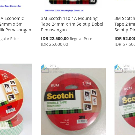
5A Economic
3M Scotch 110-1A Mounting
3M Scotch
 24mm x 5m
Tape 24mm x 1m Selotip Dobel
Tape 24m
alik Pemasangan
Pemasangan
Selotip D
Special
Special
IDR 22.500,00
IDR 52.00
gular Price
Regular Price
Price
Price
IDR 25.000,00
IDR 57.50