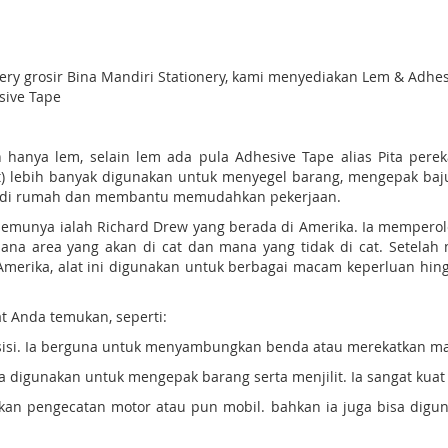
onery grosir Bina Mandiri Stationery, kami menyediakan Lem & Ad
sive Tape
anya lem, selain lem ada pula Adhesive Tape alias Pita perekat
at) lebih banyak digunakan untuk menyegel barang, mengepak baju,
an di rumah dan membantu memudahkan pekerjaan.
enemunya ialah Richard Drew yang berada di Amerika. Ia memperole
na area yang akan di cat dan mana yang tidak di cat. Setelah 
i Amerika, alat ini digunakan untuk berbagai macam keperluan 
at Anda temukan, seperti:
ua sisi. Ia berguna untuk menyambungkan benda atau merekatkan ma
a digunakan untuk mengepak barang serta menjilit. Ia sangat kua
ukan pengecatan motor atau pun mobil. bahkan ia juga bisa dig