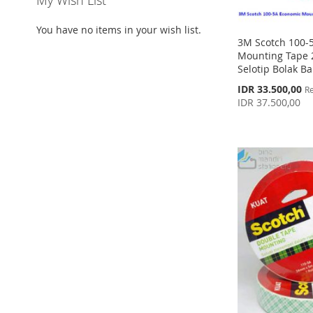
My Wish List
You have no items in your wish list.
3M Scotch 100-
Mounting Tape
Selotip Bolak B
Special
IDR 33.500,00
Re
Price
IDR 37.500,00
Add to Cart
Add to Cart
Add to Cart
Add to Cart
ADD
ADD
ADD
ADD
TO
ADD
TO
ADD
TO
ADD
TO
ADD
WISH
TO
WISH
TO
WISH
TO
WISH
TO
LIST
COMPARE
LIST
COMPARE
LIST
COMPARE
LIST
COMPARE