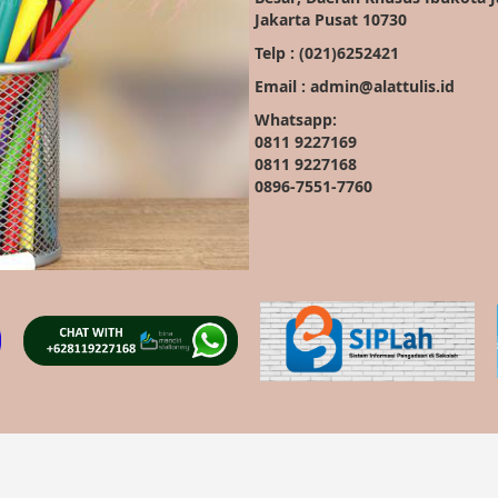
Jakarta Pusat 10730
Telp : (021)6252421
Email : admin@alattulis.id
Whatsapp:
0811 9227169
0811 9227168
0896-7551-7760