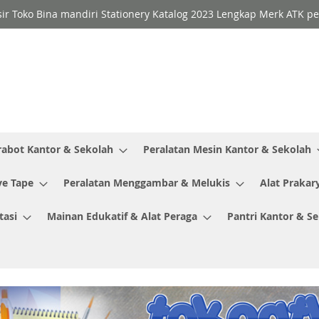
sir Toko Bina mandiri Stationery Katalog 2023 Lengkap Merk ATK p
rabot Kantor & Sekolah
Peralatan Mesin Kantor & Sekolah
ve Tape
Peralatan Menggambar & Melukis
Alat Prakar
tasi
Mainan Edukatif & Alat Peraga
Pantri Kantor & S