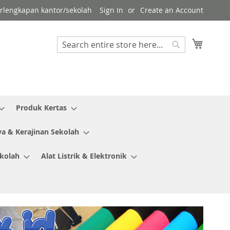
erlengkapan kantor/sekolah
Sign In
Create an Account
My Cart
Search
Search
Produk Kertas
ya & Kerajinan Sekolah
ekolah
Alat Listrik & Elektronik