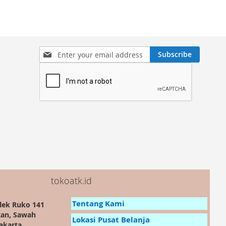
Sign
Subscribe
Up
for
Our
Newsletter:
tokoatk.id
Tentang Kami
lek Ruko 141
tan, Sawah
Lokasi Pusat Belanja
akarta,