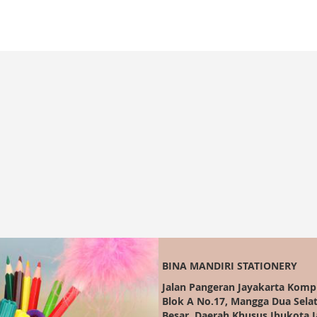
BINA MANDIRI STATIONERY
Jalan Pangeran Jayakarta Komp
Blok A No.17, Mangga Dua Sela
Besar, Daerah Khusus Ibukota J