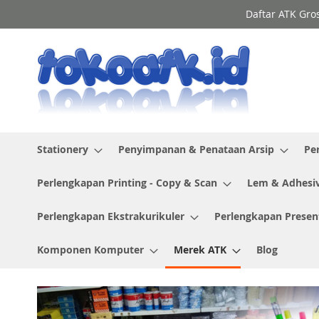
Skip
Daftar ATK Gro
to
Content
Stationery
Penyimpanan & Penataan Arsip
Pe
Perlengkapan Printing - Copy & Scan
Lem & Adhesi
Perlengkapan Ekstrakurikuler
Perlengkapan Presen
Komponen Komputer
Merek ATK
Blog