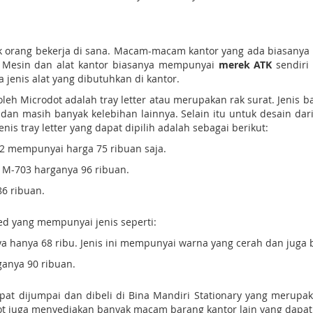
k orang bekerja di sana. Macam-macam kantor yang ada biasanya
. Mesin dan alat kantor biasanya mempunyai
merek ATK
sendiri
enis alat yang dibutuhkan di kantor.
leh Microdot adalah tray letter atau merupakan rak surat. Jenis
 dan masih banyak kelebihan lainnya. Selain itu untuk desain da
nis tray letter yang dapat dipilih adalah sebagai berikut:
02 mempunyai harga 75 ribuan saja.
 M-703 harganya 96 ribuan.
86 ribuan.
ted yang mempunyai jenis seperti:
nya hanya 68 ribu. Jenis ini mempunyai warna yang cerah dan juga
ganya 90 ribuan.
 dapat dijumpai dan dibeli di Bina Mandiri Stationary yang mer
rodot juga menyediakan banyak macam barang kantor lain yang dapat d